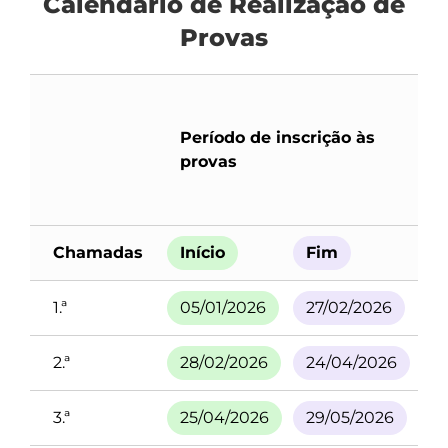
Calendário de Realização de
Provas
P
Período de inscrição às
p
provas
e
Chamadas
Início
Fim
I
1.ª
05/01/2026
27/02/2026
0
2.ª
28/02/2026
24/04/2026
0
3.ª
25/04/2026
29/05/2026
0