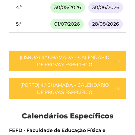
4.ª
30/05/2026
30/06/2026
0
5.ª
01/07/2026
28/08/2026
0
(LISBOA) 4.ª CHAMADA - CALENDÁRIO
DE PROVAS ESPECÍFICO
(PORTO) 4.ª CHAMADA - CALENDÁRIO
DE PROVAS ESPECÍFICO
Calendários Específicos
FEFD - Faculdade de Educação Física e