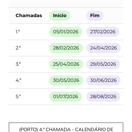
Chamadas
Início
Fim
I
1.ª
05/01/2026
27/02/2026
0
2.ª
28/02/2026
24/04/2026
0
3.ª
25/04/2026
29/05/2026
0
4.ª
30/05/2026
30/06/2026
0
5.ª
01/07/2026
28/08/2026
0
(PORTO) 4.ª CHAMADA - CALENDÁRIO DE