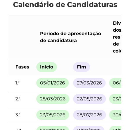
Calendário de Candidaturas
Divulg
dos
Período de apresentação
result
de candidatura
de
coloca
Fases
Início
Fim
1.ª
05/01/2026
27/03/2026
06/05/
2.ª
28/03/2026
22/05/2026
23/06/
3.ª
23/05/2026
28/07/2026
30/07/