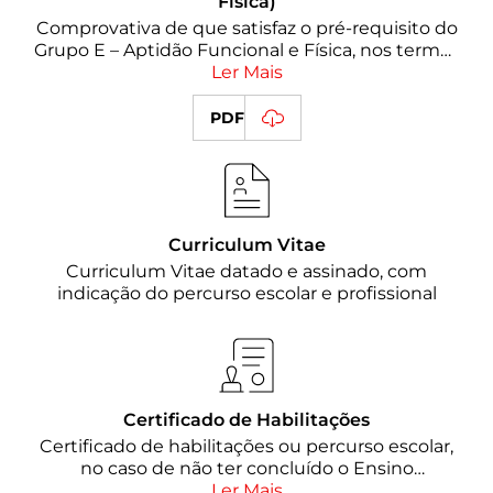
Física)
Comprovativa de que satisfaz o pré-requisito do
Grupo E – Aptidão Funcional e Física, nos termos
da Deliberação n.º 454/2026, de 10 de abril
Ler Mais
(obrigatória no ato de matrícula).
PDF
Curriculum Vitae
Curriculum Vitae datado e assinado, com
indicação do percurso escolar e profissional
Certificado de Habilitações
Certificado de habilitações ou percurso escolar,
no caso de não ter concluído o Ensino
Secundário
Ler Mais