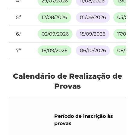
4.ª
29/07/2026
11/08/2026
13/08/
5.ª
12/08/2026
01/09/2026
03/09/
6.ª
02/09/2026
15/09/2026
17/09/2
7.ª
16/09/2026
06/10/2026
08/10/
Calendário de Realização de
Provas
P
Período de inscrição às
p
provas
e