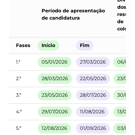
dos
Período de apresentação
result
de candidatura
de
coloca
Fases
Início
Fim
1.ª
05/01/2026
27/03/2026
06/05/
2.ª
28/03/2026
22/05/2026
23/06/
3.ª
23/05/2026
28/07/2026
30/07/
4.ª
29/07/2026
11/08/2026
13/08/
5.ª
12/08/2026
01/09/2026
03/09/