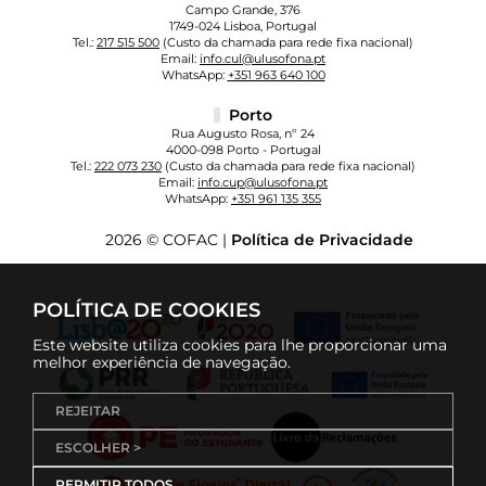
Campo Grande, 376
1749-024 Lisboa, Portugal
Tel.:
217 515 500
(Custo da chamada para rede fixa nacional)
Email:
info.cul@ulusofona.pt
WhatsApp:
+351 963 640 100
Porto
Rua Augusto Rosa, nº 24
4000-098 Porto - Portugal
Tel.:
222 073 230
(Custo da chamada para rede fixa nacional)
Email:
info.cup@ulusofona.pt
WhatsApp:
+351 961 135 355
2026 © COFAC |
Política de Privacidade
POLÍTICA DE COOKIES
Este website utiliza cookies para lhe proporcionar uma
melhor experiência de navegação.
REJEITAR
ESCOLHER >
PERMITIR TODOS