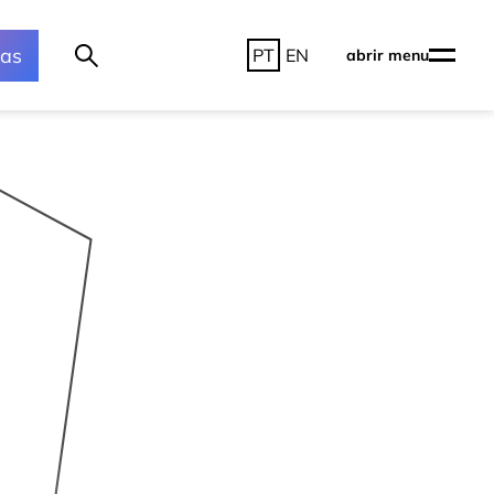
ras
PT
EN
abrir menu