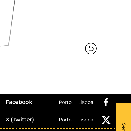
Facebook
Porto
Lisboa
X (Twitter)
Porto
Lisboa
What
- Li