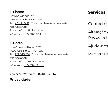
Lisboa
Serviços
Campo Grande, 376
1749-024 Lisboa, Portugal
Tel.:
217 515 500
(Custo da chamada para rede
Contacto
fixa nacional)
Email:
info.cul@ulusofona.pt
Alteração
WhatsApp:
+351 963 640 100
Password
Porto
Ajude-nos
Rua Augusto Rosa, nº 24
4000-098 Porto - Portugal
Perdidos 
Tel.:
222 073 230
(Custo da chamada para rede
fixa nacional)
Email:
info.cup@ulusofona.pt
WhatsApp:
+351 961 135 355
2026 © COFAC |
Política de
Privacidade