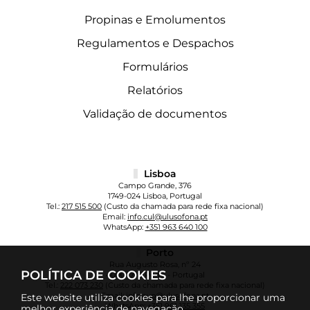
Propinas e Emolumentos
Regulamentos e Despachos
Formulários
Relatórios
Validação de documentos
Lisboa
Campo Grande, 376
1749-024 Lisboa, Portugal
Tel.:
217 515 500
(Custo da chamada para rede fixa nacional)
Email:
info.cul@ulusofona.pt
WhatsApp:
+351 963 640 100
Porto
Rua Augusto Rosa, nº 24
POLÍTICA DE COOKIES
4000-098 Porto - Portugal
Tel.:
222 073 230
(Custo da chamada para rede fixa nacional)
Email:
info.cup@ulusofona.pt
Este website utiliza cookies para lhe proporcionar uma
WhatsApp:
+351 961 135 355
melhor experiência de navegação.