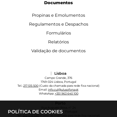
Documentos
Propinas e Emolumentos
Regulamentos e Despachos
Formulários
Relatórios
Validação de documentos
Lisboa
Campo Grande, 376
1749-024 Lisboa, Portugal
Tel.:
217 515 500
(Custo da chamada para rede fixa nacional)
Email:
info.cul@ulusofona.pt
WhatsApp:
+351 963 640 100
Porto
Rua Augusto Rosa, nº 24
POLÍTICA DE COOKIES
4000-098 Porto - Portugal
Tel.:
222 073 230
(Custo da chamada para rede fixa nacional)