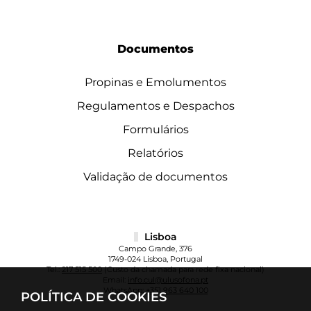
Documentos
Propinas e Emolumentos
Regulamentos e Despachos
Formulários
Relatórios
Validação de documentos
Lisboa
Campo Grande, 376
1749-024 Lisboa, Portugal
Tel.:
217 515 500
(Custo da chamada para rede fixa nacional)
Email:
info.cul@ulusofona.pt
WhatsApp:
+351 963 640 100
POLÍTICA DE COOKIES