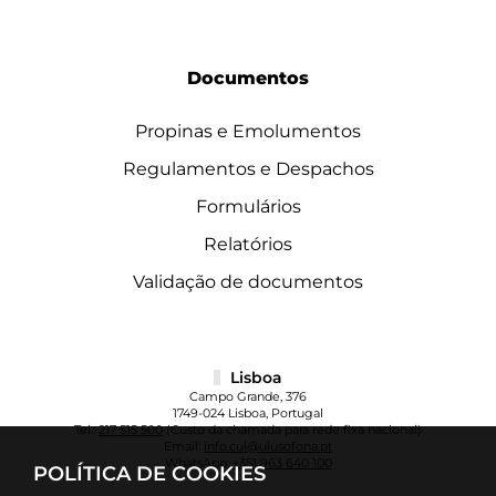
Documentos
Propinas e Emolumentos
Regulamentos e Despachos
Formulários
Relatórios
Validação de documentos
Lisboa
Campo Grande, 376
1749-024 Lisboa, Portugal
Tel.:
217 515 500
(Custo da chamada para rede fixa nacional)
Email:
info.cul@ulusofona.pt
WhatsApp:
+351 963 640 100
POLÍTICA DE COOKIES