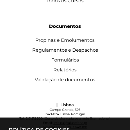
Todos os Cursos
Documentos
Propinas e Emolumentos
Regulamentos e Despachos
Formulários
Relatórios
Validação de documentos
Lisboa
Campo Grande, 376
1749-024 Lisboa, Portugal
Tel.:
217 515 500
(Custo da chamada para rede fixa nacional)
Email:
info.cul@ulusofona.pt
WhatsApp:
+351 963 640 100