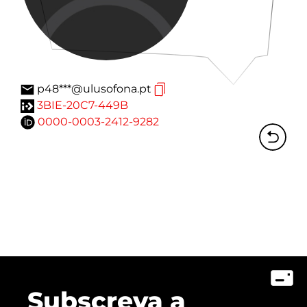
p48***@ulusofona.pt
3BIE-20C7-449B
0000-0003-2412-9282
Subscreva a