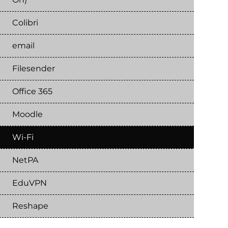
Colibri
email
Filesender
Office 365
Moodle
Wi-Fi
NetPA
EduVPN
Reshape