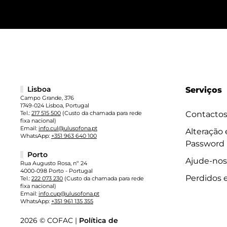
Lisboa
Serviços
Campo Grande, 376
1749-024 Lisboa, Portugal
Tel.:
217 515 500
(Custo da chamada para rede
Contacto
fixa nacional)
Email:
info.cul@ulusofona.pt
Alteração
WhatsApp:
+351 963 640 100
Password
Porto
Ajude-nos
Rua Augusto Rosa, nº 24
4000-098 Porto - Portugal
Perdidos 
Tel.:
222 073 230
(Custo da chamada para rede
fixa nacional)
Email:
info.cup@ulusofona.pt
WhatsApp:
+351 961 135 355
2026 © COFAC |
Política de