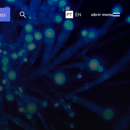
ras
PT
EN
abrir menu