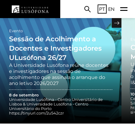
PT
EN
Evento
Sessão de Acolhimento a
E
C
Docentes e Investigadores
M
ULusófona 26/27
U
A Universidade Lusófona reúne docentes
i
e investigadores na sessão de
o
acolhimento que assinala o arranque do
I
ano letivo 2026/2027
1
8 de setembro
Ce
Universidade Lusófona - Centro Universitário de
Si
Lisboa & Universidade Lusófona - Centro
ht
Universitário do Porto
s
https://tinyurl.com/2u542czr