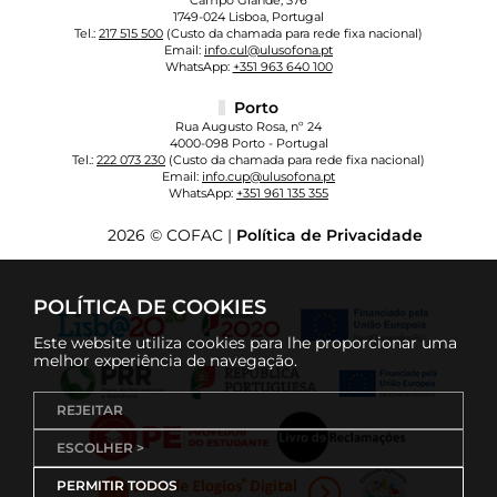
Campo Grande, 376
1749-024 Lisboa, Portugal
Tel.:
217 515 500
(Custo da chamada para rede fixa nacional)
Email:
info.cul@ulusofona.pt
WhatsApp:
+351 963 640 100
Porto
Rua Augusto Rosa, nº 24
4000-098 Porto - Portugal
Tel.:
222 073 230
(Custo da chamada para rede fixa nacional)
Email:
info.cup@ulusofona.pt
WhatsApp:
+351 961 135 355
2026 © COFAC |
Política de Privacidade
POLÍTICA DE COOKIES
Este website utiliza cookies para lhe proporcionar uma
melhor experiência de navegação.
REJEITAR
ESCOLHER >
PERMITIR TODOS