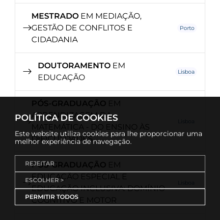
MESTRADO
EM MEDIAÇÃO,
GESTÃO DE CONFLITOS E
Porto
CIDADANIA
DOUTORAMENTO
EM
Lisboa
EDUCAÇÃO
PÓS-GRADUAÇÃO
EM
APRENDIZAGEM DA
POLÍTICA DE COOKIES
Lisboa
MATEMÁTICA - DO ENSINO ÀS
Este website utiliza cookies para lhe proporcionar uma
DIFICULDADES
melhor experiência de navegação.
REJEITAR
PÓS-GRADUAÇÃO
EM
EDUCAÇÃO ESPECIAL E
ESCOLHER >
Lisboa
EDUCAÇÃO INCLUSIVA: DOMÍNIO
PERMITIR TODOS
COGNITIVO E MOTOR