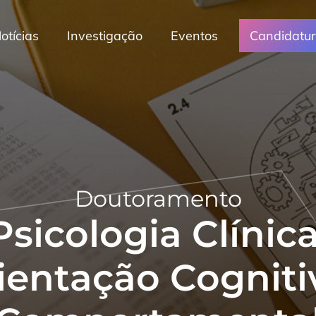
otícias
Investigação
Eventos
Candidatu
Doutoramento
Psicologia Clínica
ientação Cogniti