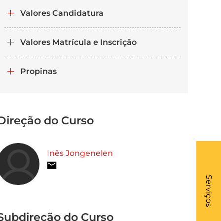
Valores Candidatura
Valores Matrícula e Inscrição
Propinas
Direção do Curso
Inês Jongenelen
What
- Li
Serviços
Subdireção do Curso