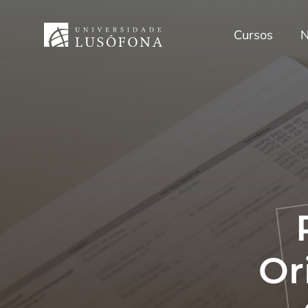
Cursos
N
Or