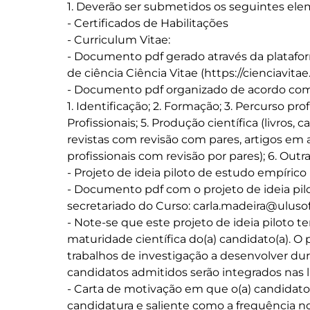
1. Deverão ser submetidos os seguintes elem
- Certificados de Habilitações 

- Curriculum Vitae:

- Documento pdf gerado através da platafor
de ciência Ciência Vitae (https://cienciavitae
- Documento pdf organizado de acordo com o
1. Identificação; 2. Formação; 3. Percurso pro
Profissionais; 5. Produção científica (livros, c
revistas com revisão com pares, artigos em a
profissionais com revisão por pares); 6. Outr
- Projeto de ideia piloto de estudo empírico

- Documento pdf com o projeto de ideia pilot
secretariado do Curso: carla.madeira@ulusof
- Note-se que este projeto de ideia piloto t
maturidade científica do(a) candidato(a). O p
trabalhos de investigação a desenvolver dur
candidatos admitidos serão integrados nas l
- Carta de motivação em que o(a) candidato(
candidatura e saliente como a frequência 