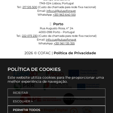
1749-024 Lisboa, Portugal
Tel.:
217 515 500
(Custo da chamada para rede fixa nacional)
Email:
info.cul@ulusofona.pt
WhatsApp:
+351 963 640 100
Porto
Rua Augusto Rosa, nº 24
4000-098 Porto - Portugal
Tel.:
222 073 230
(Custo da chamada para rede fixa nacional)
Email:
info.cup@ulusofona.pt
WhatsApp:
+351 961 135 355
2026 © COFAC |
Política de Privacidade
POLÍTICA DE COOKIES
Este website utiliza cookies para lhe proporcionar uma
melhor experiência de navegação.
REJEITAR
ESCOLHER >
PERMITIR TODOS