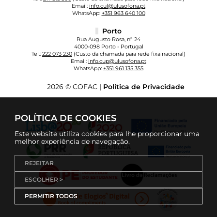
Email:
info.cul@ulusofona.pt
WhatsApp:
+351 963 640 100
Porto
Rua Augusto Rosa, nº 24
4000-098 Porto - Portugal
Tel.:
222 073 230
(Custo da chamada para rede fixa nacional)
Email:
info.cup@ulusofona.pt
WhatsApp:
+351 961 135 355
2026 © COFAC |
Política de Privacidade
POLÍTICA DE COOKIES
Este website utiliza cookies para lhe proporcionar uma
melhor experiência de navegação.
REJEITAR
ESCOLHER >
PERMITIR TODOS