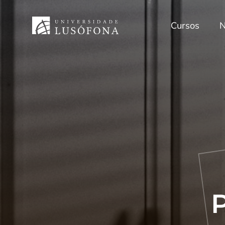
Cursos
N
P