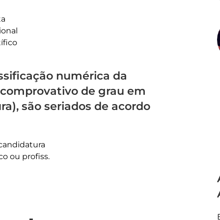
ta
ional
ífico
assificação numérica da
m comprovativo de grau em
ura), são seriados de acordo
 candidatura
co ou profiss.