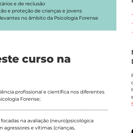
ários e de reclusão
ão e proteção de crianças e jovens
elevantes no âmbito da Psicologia Forense
este curso na
ncia profissional e científica nos diferentes
icologia Forense;
 focadas na avaliação (neuro)psicológica
 agressores e vítimas (crianças,