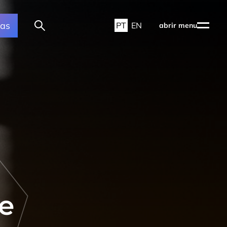
ras
PT
EN
abrir menu
e