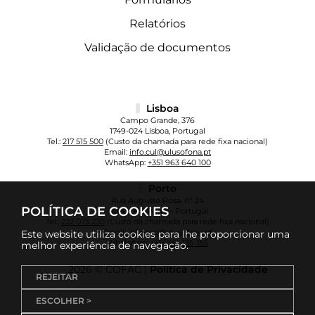
Relatórios
Validação de documentos
Lisboa
Campo Grande, 376
1749-024 Lisboa, Portugal
Tel.:
217 515 500
(Custo da chamada para rede fixa nacional)
Email:
info.cul@ulusofona.pt
WhatsApp:
+351 963 640 100
Porto
Rua Augusto Rosa, nº 24
POLÍTICA DE COOKIES
4000-098 Porto - Portugal
Tel.:
222 073 230
(Custo da chamada para rede fixa nacional)
Email:
info.cup@ulusofona.pt
Este website utiliza cookies para lhe proporcionar uma
WhatsApp:
+351 961 135 355
melhor experiência de navegação.
2026 © COFAC |
Política de Privacidade
REJEITAR
ESCOLHER >