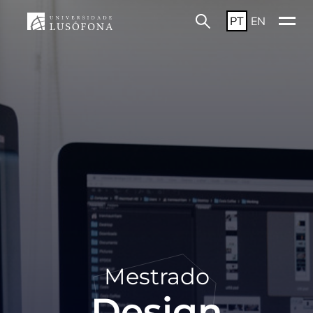
PT
EN
Mestrado
Design