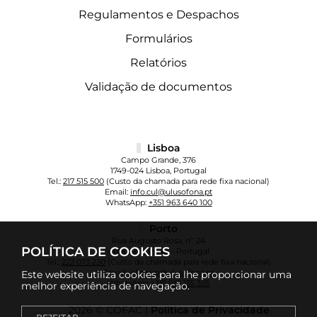
Regulamentos e Despachos
Formulários
Relatórios
Validação de documentos
Lisboa
Campo Grande, 376
1749-024 Lisboa, Portugal
Tel.:
217 515 500
(Custo da chamada para rede fixa nacional)
Email:
info.cul@ulusofona.pt
WhatsApp:
+351 963 640 100
Porto
Rua Augusto Rosa, nº 24
POLÍTICA DE COOKIES
4000-098 Porto - Portugal
Tel.:
222 073 230
(Custo da chamada para rede fixa nacional)
Email:
info.cup@ulusofona.pt
Este website utiliza cookies para lhe proporcionar uma
WhatsApp:
+351 961 135 355
melhor experiência de navegação.
2026 © COFAC |
Política de Privacidade