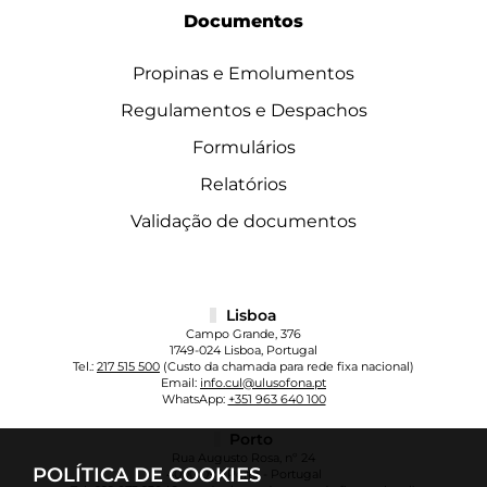
Documentos
Propinas e Emolumentos
Regulamentos e Despachos
Formulários
Relatórios
Validação de documentos
Lisboa
Campo Grande, 376
1749-024 Lisboa, Portugal
Tel.:
217 515 500
(Custo da chamada para rede fixa nacional)
Email:
info.cul@ulusofona.pt
WhatsApp:
+351 963 640 100
Porto
Rua Augusto Rosa, nº 24
POLÍTICA DE COOKIES
4000-098 Porto - Portugal