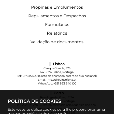
Propinas e Emolumentos
Regulamentos e Despachos
Formulários
Relatórios
Validação de documentos
Lisboa
Campo Grande, 376
1749-024 Lisboa, Portugal
Tel.:
217 515 500
(Custo da chamada para rede fixa nacional)
Email:
info.cul@ulusofona.pt
WhatsApp:
+351 963 640 100
Porto
Rua Augusto Rosa, nº 24
POLÍTICA DE COOKIES
4000-098 Porto - Portugal
Tel.:
222 073 230
(Custo da chamada para rede fixa nacional)
Email:
info.cup@ulusofona.pt
Este website utiliza cookies para lhe proporcionar uma
WhatsApp:
+351 961 135 355
melhor experiência de navegação.