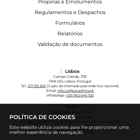
Propinas e Emolumentos
Regulamentos e Despachos
Formulários
Relatórios
Validação de documentos
Lisboa
Campo Grande, 376
1749-024 Lisboa, Portugal
Tel.:
217 515 500
(Custo da chamada para rede fixa nacional)
Email:
info.cul@ulusofona.pt
WhatsApp:
+351 963 640 100
Porto
Rua Augusto Rosa, nº 24
POLÍTICA DE COOKIES
4000-098 Porto - Portugal
Tel.:
222 073 230
(Custo da chamada para rede fixa nacional)
Email:
info.cup@ulusofona.pt
Este website utiliza cookies para lhe proporcionar uma
WhatsApp:
+351 961 135 355
melhor experiência de navegação.