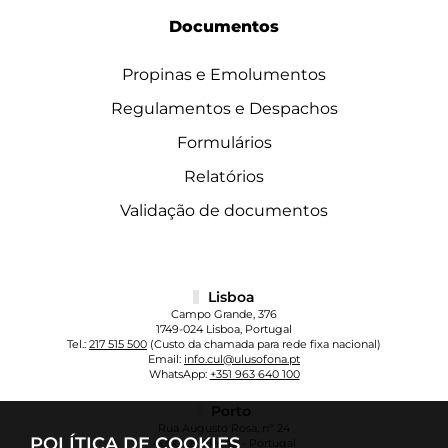
Documentos
Propinas e Emolumentos
Regulamentos e Despachos
Formulários
Relatórios
Validação de documentos
Lisboa
Campo Grande, 376
1749-024 Lisboa, Portugal
Tel.:
217 515 500
(Custo da chamada para rede fixa nacional)
Email:
info.cul@ulusofona.pt
WhatsApp:
+351 963 640 100
Porto
Rua Augusto Rosa, nº 24
POLÍTICA DE COOKIES
4000-098 Porto - Portugal