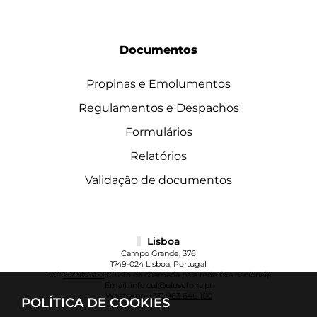
Documentos
Propinas e Emolumentos
Regulamentos e Despachos
Formulários
Relatórios
Validação de documentos
Lisboa
Campo Grande, 376
1749-024 Lisboa, Portugal
Tel.:
217 515 500
(Custo da chamada para rede fixa nacional)
Email:
info.cul@ulusofona.pt
WhatsApp:
+351 963 640 100
POLÍTICA DE COOKIES