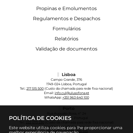
Propinas e Emolumentos
Regulamentos e Despachos
Formulários
Relatórios
Validação de documentos
Lisboa
Campo Grande, 376
1749-024 Lisboa, Portugal
Tel.:
217 515 500
(Custo da chamada para rede fixa nacional)
Email:
info.cul@ulusofona.pt
WhatsApp:
+351 963 640 100
Porto
Rua Augusto Rosa, nº 24
POLÍTICA DE COOKIES
4000-098 Porto - Portugal
Tel.:
222 073 230
(Custo da chamada para rede fixa nacional)
Email:
info.cup@ulusofona.pt
Este website utiliza cookies para lhe proporcionar uma
WhatsApp:
+351 961 135 355
melhor experiência de navegação.