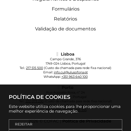
Formulários
Relatórios
Validação de documentos
Lisboa
Campo Grande, 376
1749-024 Lisboa, Portugal
Tel.:
217 515 500
(Custo da chamada para rede fixa nacional)
Email:
info.cul@ulusofona.pt
WhatsApp:
+351 963 640 100
Porto
Rua Augusto Rosa, nº 24
POLÍTICA DE COOKIES
4000-098 Porto - Portugal
Tel.:
222 073 230
(Custo da chamada para rede fixa nacional)
Email:
info.cup@ulusofona.pt
Este website utiliza cookies para lhe proporcionar uma
WhatsApp:
+351 961 135 355
melhor experiência de navegação.
2026 © COFAC |
Política de Privacidade
REJEITAR