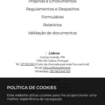
Propinas e Emolumentos
Regulamentos e Despachos
Formulários
Relatórios
Validação de documentos
Lisboa
Campo Grande, 376
1749-024 Lisboa, Portugal
Tel.:
217 515 500
(Custo da chamada para rede fixa nacional)
Email:
info.cul@ulusofona.pt
WhatsApp:
+351 963 640 100
Porto
Rua Augusto Rosa, nº 24
POLÍTICA DE COOKIES
4000-098 Porto - Portugal
Tel.:
222 073 230
(Custo da chamada para rede fixa nacional)
Email:
info.cup@ulusofona.pt
Este website utiliza cookies para lhe proporcionar uma
WhatsApp:
+351 961 135 355
melhor experiência de navegação.