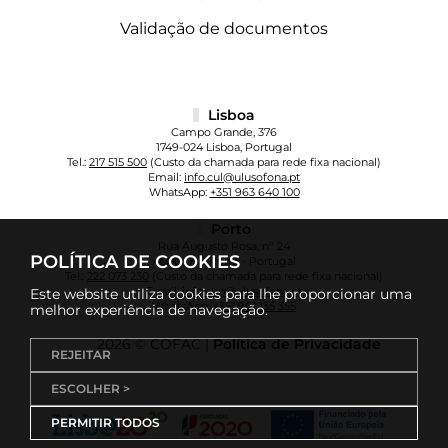
Validação de documentos
Lisboa
Campo Grande, 376
1749-024 Lisboa, Portugal
Tel.:
217 515 500
(Custo da chamada para rede fixa nacional)
Email:
info.cul@ulusofona.pt
WhatsApp:
+351 963 640 100
Porto
Rua Augusto Rosa, nº 24
POLÍTICA DE COOKIES
4000-098 Porto - Portugal
Tel.:
222 073 230
(Custo da chamada para rede fixa nacional)
Email:
info.cup@ulusofona.pt
Este website utiliza cookies para lhe proporcionar uma
WhatsApp:
+351 961 135 355
melhor experiência de navegação.
2026 © COFAC |
Política de Privacidade
REJEITAR
ESCOLHER >
PERMITIR TODOS