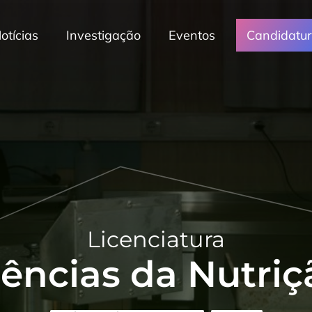
otícias
Investigação
Eventos
Candidatu
Licenciatura
iências da Nutriç