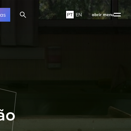
ras
PT
EN
abrir menu
ão