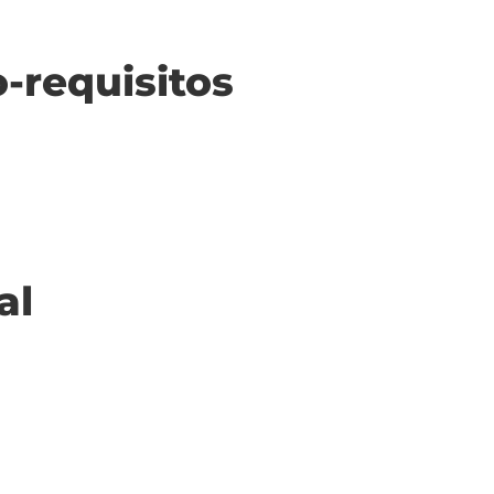
o-requisitos
al