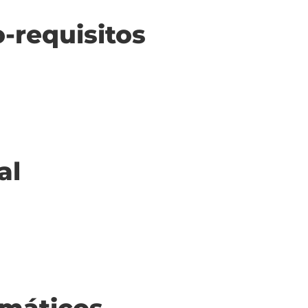
o-requisitos
al