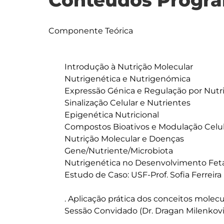
Conteúdos Progra
Componente Teórica

	Introdução à Nutrição Molecular

	Nutrigenética e Nutrigenómica

	Expressão Génica e Regulação por Nutrientes

	Sinalização Celular e Nutrientes

	Epigenética Nutricional

	Compostos Bioativos e Modulação Celular

	Nutrição Molecular e Doenças

	Gene/Nutriente/Microbiota

	Nutrigenética no Desenvolvimento Fetal e Infância

	Estudo de Caso: USF-Prof. Sofia Ferreira

	. Aplicação prática dos conceitos moleculares num contexto clínico

	Sessão Convidado (Dr. Dragan Milenkovic, NC State University - a confirmar)
