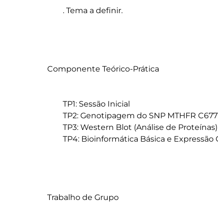
	. Tema a definir.

Componente Teórico-Prática

	TP1: Sessão Inicial

	TP2: Genotipagem do SNP MTHFR C677T

	TP3: Western Blot (Análise de Proteínas)

	TP4: Bioinformática Básica e Expressão Génica

Trabalho de Grupo
