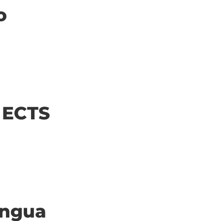
o
| ECTS
ingua