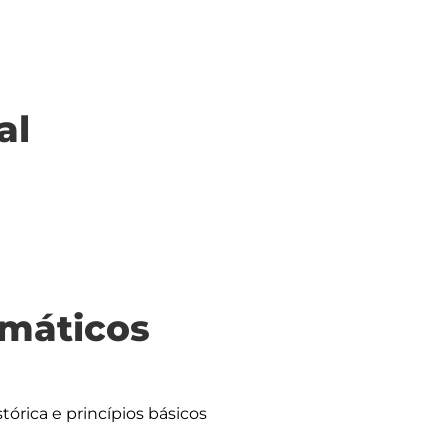
al
máticos