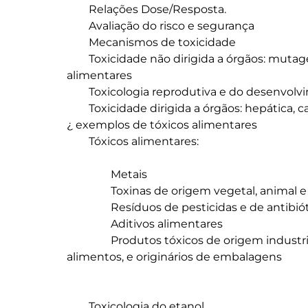
	Relações Dose/Resposta.

	Avaliação do risco e segurança

	Mecanismos de toxicidade

	Toxicidade não dirigida a órgãos: mutagénese, cancerigénese ¿ exemplos de tóxicos 
alimentares

	Toxicologia reprodutiva e do desenvolvimento ¿ exemplos de tóxicos alimentares

	Toxicidade dirigida a órgãos: hepática, cardiovascular, respiratória, neurológica e renal 
¿ exemplos de tóxicos alimentares

	Tóxicos alimentares:

		Metais

		Toxinas de origem vegetal, animal e fúngica

		Resíduos de pesticidas e de antibióticos

		Aditivos alimentares

		Produtos tóxicos de origem industrial, formados no processamento dos 
alimentos, e originários de embalagens

	Toxicologia do etanol
