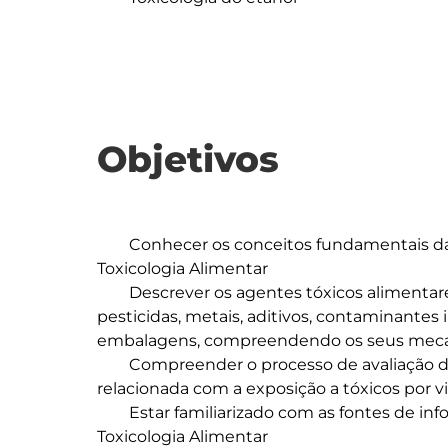
Objetivos
	Conhecer os conceitos fundamentais da toxicologia, com especial ênfase para a 
Toxicologia Alimentar

	Descrever os agentes tóxicos alimentares mais relevantes, tais como toxinas, 
pesticidas, metais, aditivos, contaminantes 
embalagens, compreendendo os seus mecanis
	Compreender o processo de avaliação do risco e conheçam a regulamentação 
relacionada com a exposição a tóxicos por vi
	Estar familiarizado com as fontes de informação especializadas no âmbito da 
Toxicologia Alimentar
