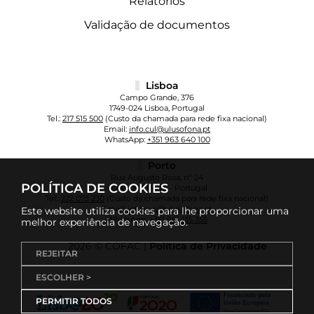
Relatórios
Validação de documentos
Lisboa
Campo Grande, 376
1749-024 Lisboa, Portugal
Tel.:
217 515 500
(Custo da chamada para rede fixa nacional)
Email:
info.cul@ulusofona.pt
WhatsApp:
+351 963 640 100
Porto
Rua Augusto Rosa, nº 24
POLÍTICA DE COOKIES
4000-098 Porto - Portugal
Tel.:
222 073 230
(Custo da chamada para rede fixa nacional)
Email:
info.cup@ulusofona.pt
Este website utiliza cookies para lhe proporcionar uma
WhatsApp:
+351 961 135 355
melhor experiência de navegação.
2026 © COFAC |
Política de Privacidade
REJEITAR
ESCOLHER >
PERMITIR TODOS