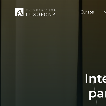
Cursos
N
Int
pa