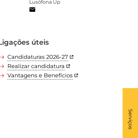
Lusófona Up
Ligações úteis
Candidaturas 2026-27
Realizar candidatura
Vantagens e Benefícios
What
- Li
Serviços