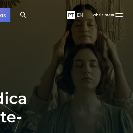
ras
PT
EN
abrir menu
dica
te-