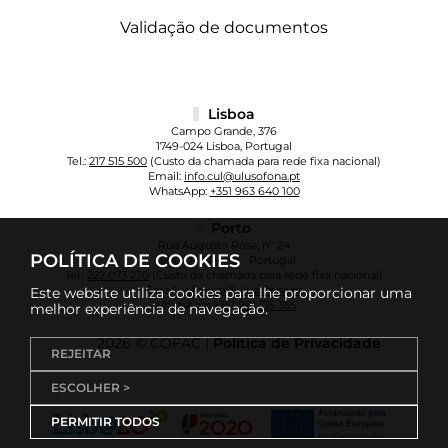
Validação de documentos
Lisboa
Campo Grande, 376
1749-024 Lisboa, Portugal
Tel.:
217 515 500
(Custo da chamada para rede fixa nacional)
Email:
info.cul@ulusofona.pt
WhatsApp:
+351 963 640 100
Porto
Rua Augusto Rosa, nº 24
POLÍTICA DE COOKIES
4000-098 Porto - Portugal
Tel.:
222 073 230
(Custo da chamada para rede fixa nacional)
Email:
info.cup@ulusofona.pt
Este website utiliza cookies para lhe proporcionar uma
WhatsApp:
+351 961 135 355
melhor experiência de navegação.
2026 © COFAC |
Política de Privacidade
REJEITAR
ESCOLHER >
PERMITIR TODOS