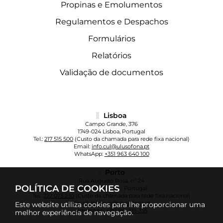
Propinas e Emolumentos
Regulamentos e Despachos
Formulários
Relatórios
Validação de documentos
Lisboa
Campo Grande, 376
1749-024 Lisboa, Portugal
Tel.:
217 515 500
(Custo da chamada para rede fixa nacional)
Email:
info.cul@ulusofona.pt
WhatsApp:
+351 963 640 100
Porto
Rua Augusto Rosa, nº 24
POLÍTICA DE COOKIES
4000-098 Porto - Portugal
Tel.:
222 073 230
(Custo da chamada para rede fixa nacional)
Email:
info.cup@ulusofona.pt
Este website utiliza cookies para lhe proporcionar uma
WhatsApp:
+351 961 135 355
melhor experiência de navegação.