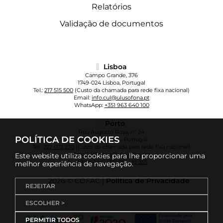
Relatórios
Validação de documentos
Lisboa
Campo Grande, 376
1749-024 Lisboa, Portugal
Tel.:
217 515 500
(Custo da chamada para rede fixa nacional)
Email:
info.cul@ulusofona.pt
WhatsApp:
+351 963 640 100
Porto
Rua Augusto Rosa, nº 24
POLÍTICA DE COOKIES
4000-098 Porto - Portugal
Tel.:
222 073 230
(Custo da chamada para rede fixa nacional)
Email:
info.cup@ulusofona.pt
Este website utiliza cookies para lhe proporcionar uma
WhatsApp:
+351 961 135 355
melhor experiência de navegação.
2026 © COFAC |
Política de Privacidade
REJEITAR
ESCOLHER >
PERMITIR TODOS