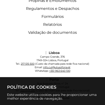
Propinas e Emolumentos
Regulamentos e Despachos
Formulários
Relatórios
Validação de documentos
Lisboa
Campo Grande, 376
1749-024 Lisboa, Portugal
Tel.:
217 515 500
(Custo da chamada para rede fixa nacional)
Email:
info.cul@ulusofona.pt
WhatsApp:
+351 963 640 100
Porto
Rua Augusto Rosa, nº 24
POLÍTICA DE COOKIES
4000-098 Porto - Portugal
Tel.:
222 073 230
(Custo da chamada para rede fixa nacional)
Email:
info.cup@ulusofona.pt
Este website utiliza cookies para lhe proporcionar uma
WhatsApp:
+351 961 135 355
melhor experiência de navegação.