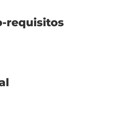
o-requisitos
al