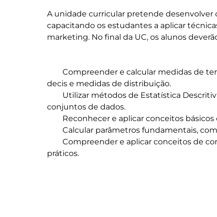
A unidade curricular pretende desenvolver
capacitando os estudantes a aplicar técnica
marketing. No final da UC, os alunos deverão
	Compreender e calcular medidas de tendência central, dispersão, percentis, quartis, 
decis e medidas de distribuição.

	Utilizar métodos de Estatística Descritiva, numéricos e gráficos, para interpretar 
conjuntos de dados.

	Reconhecer e aplicar conceitos básicos de probabilidade na resolução de problemas.

	Calcular parâmetros fundamentais, como desvio médio, variância e desvio padrão.

	Compreender e aplicar conceitos de correlação e regressão linear em contextos 
práticos.
