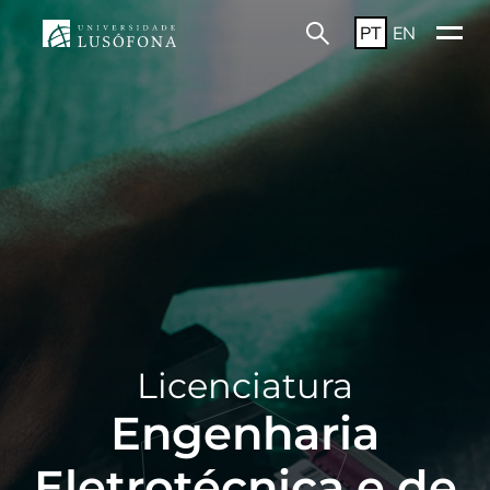
PT
EN
Licenciatura
Engenharia
Eletrotécnica e de