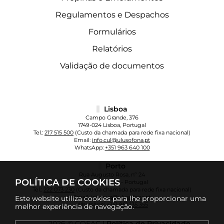
Regulamentos e Despachos
Formulários
Relatórios
Validação de documentos
Lisboa
Campo Grande, 376
1749-024 Lisboa, Portugal
Tel.:
217 515 500
(Custo da chamada para rede fixa nacional)
Email:
info.cul@ulusofona.pt
WhatsApp:
+351 963 640 100
Porto
Rua Augusto Rosa, nº 24
POLÍTICA DE COOKIES
4000-098 Porto - Portugal
Tel.:
222 073 230
(Custo da chamada para rede fixa nacional)
Email:
info.cup@ulusofona.pt
Este website utiliza cookies para lhe proporcionar uma
WhatsApp:
+351 961 135 355
melhor experiência de navegação.
2026 © COFAC |
Política de Privacidade