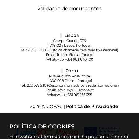
Validação de documentos
Lisboa
Campo Grande, 376
1749-024 Lisboa, Portugal
Tel.:
217 515 500
(Custo da chamada para rede fixa nacional)
Email:
info.cul@ulusofona.pt
WhatsApp:
+351 963 640 100
Porto
Rua Augusto Rosa, nº 24
4000-098 Porto - Portugal
Tel.:
222 073 230
(Custo da chamada para rede fixa nacional)
Email:
info.cup@ulusofona.pt
WhatsApp:
+351 961 135 355
2026 © COFAC |
Política de Privacidade
POLÍTICA DE COOKIES
Este website utiliza cookies para lhe proporcionar uma