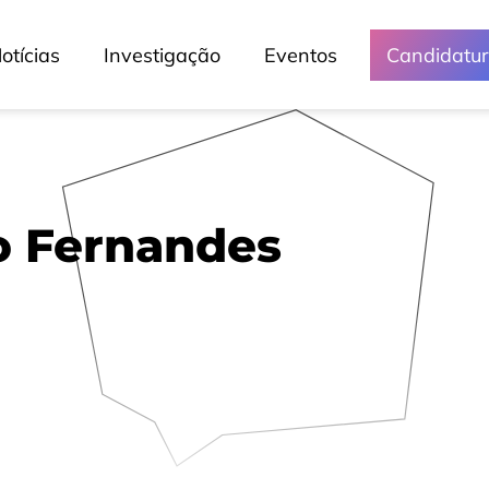
Dias Abertos (Lisboa)
otícias
Investigação
Eventos
Candidatu
Dias Abertos (Porto)
Escola Sénior
Escola de Verão
Hospital Veterinário
Lusófona Talks
o Fernandes
Lusófona Verde
Media e Eventos
Crónicas
Lessons