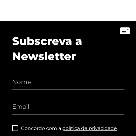
Lusófona Nos Media
My Story - Testemunhos
Notícias
Podcast - Direta Sem Café
Subscreva a
Newsletter
Concordo com a
política de privacidade