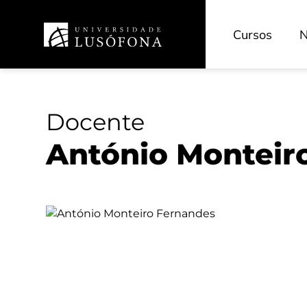
Investigação
Cursos
N
Portal de Investigação
ReCiL - Repositório Científico
Revistas Científicas
Docente
Unidades de Investigação
António Monteir
Projetos
HEAD-L - Educação e Investigação
INOVEDU - Inovação Pedagógica
CECAM - Cinema e Artes dos Media
HRS4R - Recursos Humanos