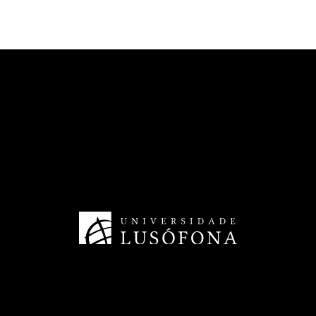
TransferSIMS
Future Digit CVET