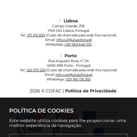
Lisboa
Campo Grande, 376
1749-024 Lisboa, Portugal
Tel.:
217 515 500
(Custo da chamada para rede fixa nacional)
Email:
info.cul@ulusofona.pt
WhatsApp:
+351 963 640 100
Porto
Rua Augusto Rosa, nº 24
4000-098 Porto - Portugal
Tel.:
222 073 230
(Custo da chamada para rede fixa nacional)
Email:
info.cup@ulusofona.pt
WhatsApp:
+351 961 135 355
2026 © COFAC |
Política de Privacidade
POLÍTICA DE COOKIES
Este website utiliza cookies para lhe proporcionar uma
melhor experiência de navegação.