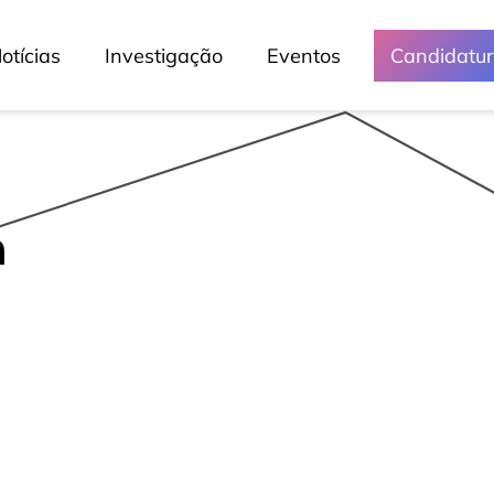
otícias
Investigação
Eventos
Candidatu
Media e Eventos
Crónicas
Lessons
Lusófona Nos Media
a
My Story - Testemunhos
Notícias
Podcast - Direta Sem Café