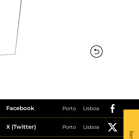
Facebook
Porto
Lisboa
X (Twitter)
Porto
Lisboa
What
- Li