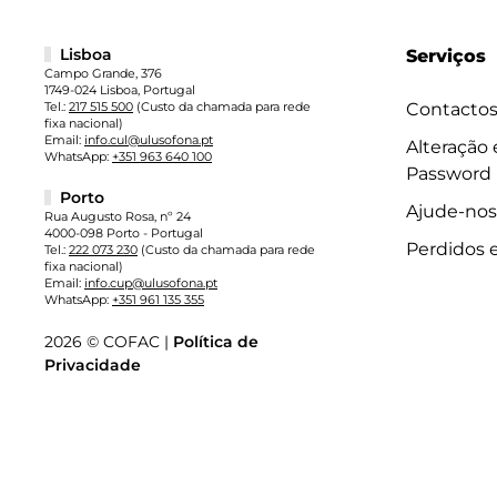
Lisboa
Serviços
Campo Grande, 376
1749-024 Lisboa, Portugal
Tel.:
217 515 500
(Custo da chamada para rede
Contacto
fixa nacional)
Email:
info.cul@ulusofona.pt
Alteração
WhatsApp:
+351 963 640 100
Password
Porto
Ajude-nos
Rua Augusto Rosa, nº 24
4000-098 Porto - Portugal
Perdidos 
Tel.:
222 073 230
(Custo da chamada para rede
fixa nacional)
Email:
info.cup@ulusofona.pt
WhatsApp:
+351 961 135 355
2026 © COFAC |
Política de
Privacidade