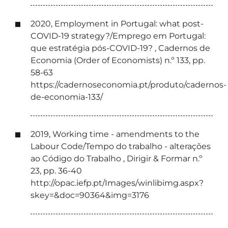
2020, Employment in Portugal: what post-
COVID-19 strategy?/Emprego em Portugal:
que estratégia pós-COVID-19? , Cadernos de
Economia (Order of Economists) n.º 133, pp.
58-63
https://cadernoseconomia.pt/produto/cadernos-
de-economia-133/
2019, Working time - amendments to the
Labour Code/Tempo do trabalho - alterações
ao Código do Trabalho , Dirigir & Formar n.º
23, pp. 36-40
http://opac.iefp.pt/Images/winlibimg.aspx?
skey=&doc=90364&img=3176