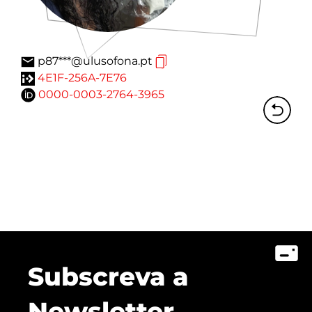
p87***@ulusofona.pt
4E1F-256A-7E76
0000-0003-2764-3965
Subscreva a
Newsletter