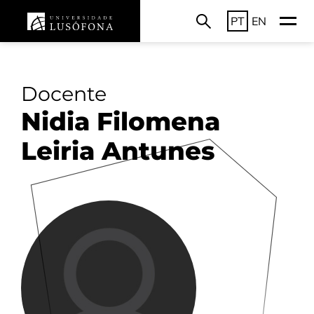
PT
EN
Docente
Nidia Filomena
Leiria Antunes