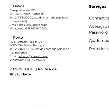
Lisboa
Serviços
Campo Grande, 376
1749-024 Lisboa, Portugal
Tel.:
217 515 500
(Custo da chamada para rede
Contacto
fixa nacional)
Email:
info.cul@ulusofona.pt
Alteração
WhatsApp:
+351 963 640 100
Password
Porto
Ajude-nos
Rua Augusto Rosa, nº 24
4000-098 Porto - Portugal
Perdidos 
Tel.:
222 073 230
(Custo da chamada para rede
fixa nacional)
Email:
info.cup@ulusofona.pt
WhatsApp:
+351 961 135 355
2026 © COFAC |
Política de
Privacidade